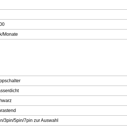
00
k/Monate
ppschalter
sserdicht
hwarz
nrastend
in/3pin/5pin/7pin zur Auswahl