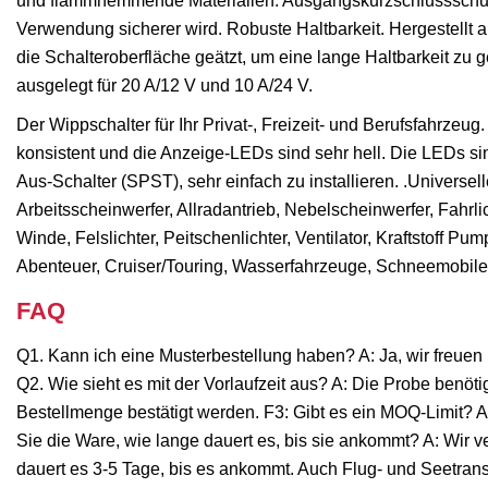
und flammhemmende Materialien. Ausgangskurzschlussschutz,
Verwendung sicherer wird. Robuste Haltbarkeit. Hergestellt aus
die Schalteroberfläche geätzt, um eine lange Haltbarkeit zu g
ausgelegt für 20 A/12 V und 10 A/24 V.
Der Wippschalter für Ihr Privat-, Freizeit- und Berufsfahrzeug
konsistent und die Anzeige-LEDs sind sehr hell. Die LEDs sin
Aus-Schalter (SPST), sehr einfach zu installieren. .Universe
Arbeitsscheinwerfer, Allradantrieb, Nebelscheinwerfer, Fahrli
Winde, Felslichter, Peitschenlichter, Ventilator, Kraftstoff P
Abenteuer, Cruiser/Touring, Wasserfahrzeuge, Schneemobile,
FAQ
Q1. Kann ich eine Musterbestellung haben? A: Ja, wir freuen 
Q2. Wie sieht es mit der Vorlaufzeit aus? A: Die Probe benöt
Bestellmenge bestätigt werden. F3: Gibt es ein MOQ-Limit? A:
Sie die Ware, wie lange dauert es, bis sie ankommt? A: Wi
dauert es 3-5 Tage, bis es ankommt. Auch Flug- und Seetransp