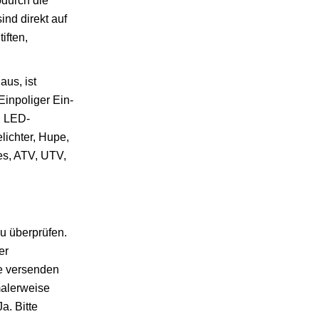
durch die
ind direkt auf
iften,
aus, ist
Einpoliger Ein-
, LED-
lichter, Hupe,
kes, ATV, UTV,
zu überprüfen.
er
ie versenden
malerweise
a. Bitte