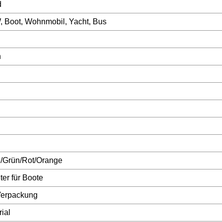
d
, Boot, Wohnmobil, Yacht, Bus
n
/Grün/Rot/Orange
er für Boote
Verpackung
ial