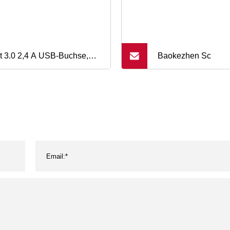
t 3.0 2,4 A USB-Buchse,
Baokezhen Sc
nelles Handy-Dual-QC3.0-
-Ladegerät mit Abdeckung
 Nissan