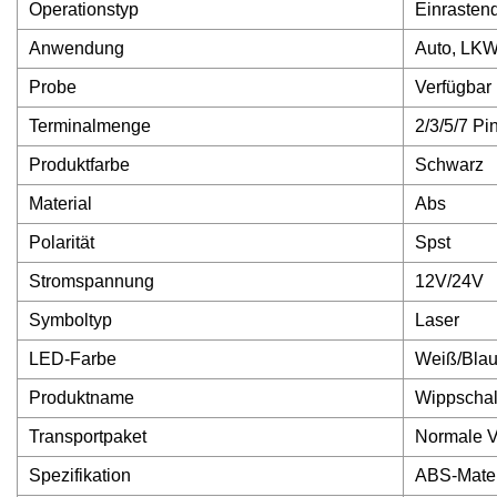
Operationstyp
Einrasten
Anwendung
Auto, LKW
Probe
Verfügbar
Terminalmenge
2/3/5/7 Pi
Produktfarbe
Schwarz
Material
Abs
Polarität
Spst
Stromspannung
12V/24V
Symboltyp
Laser
LED-Farbe
Weiß/Blau
Produktname
Wippschalt
Transportpaket
Normale 
Spezifikation
ABS-Mater