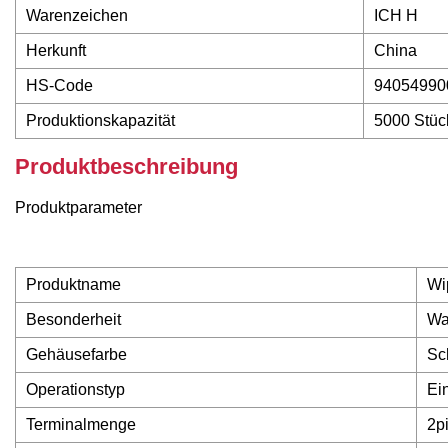
Warenzeichen
ICH H
Herkunft
China
HS-Code
94054990
Produktionskapazität
5000 Stüc
Produktbeschreibung
Produktparameter
Produktname
Wi
Besonderheit
Wa
Gehäusefarbe
Sc
Operationstyp
Ei
Terminalmenge
2p