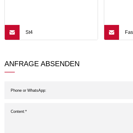
St4
Fas
sch
USB
ANFRAGE ABSENDEN
für