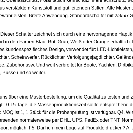
 Überlastschutz, Polaritätsumkehrschutz, Mehrfachschutz, wo
 verstärktem Kunststoff und gut leitenden Stiften. Alle Muster s
ewährleisten. Breite Anwendung. Standardschalter mit 2/3/5/7 St
. Dieser Schalter zeichnet sich durch eine hervorragende Haptik 
d in den Farben Blau, Rot, Grün, Weiß oder Orange erhältlich. 
lles kundenspezifisches Design, verwendet für: LED-Lichtleisten
chter, Scheinwerfer, Rücklichter, Verfolgungsjagdlichter, Gelände
umpe, Zubehör usw. Und weit verbreitet für Boote, Yachten, Dirtbi
 Busse und so weiter.
uns über eine Musterbestellung, um die Qualität zu testen und 
igt 10-15 Tage, die Massenproduktionszeit sollte entsprechend d
 MOQ ist 1, 1 Stück für die Probenprüfung ist verfügbar. Q4. W
r versenden normalerweise per DHL, UPS, FedEx oder TNT. Nor
ort möglich. F5. Darf ich mein Logo auf Produkte drucken? A: J