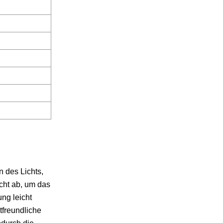
n des Lichts,
cht ab, um das
ng leicht
tfreundliche