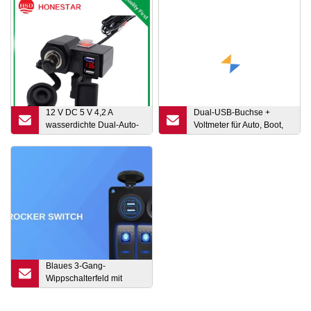
12 V DC 5 V 4,2 A
Dual-USB-Buchse +
wasserdichte Dual-Auto-
Voltmeter für Auto, Boot,
USB-Ladebuchse
Marine, Bus usw.
Blaues 3-Gang-
Wippschalterfeld mit
Dual-USB- und
Ladebuchse für Marine,