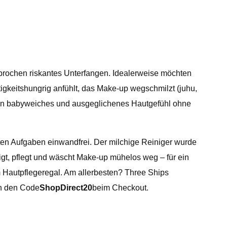
prochen riskantes Unterfangen. Idealerweise möchten
igkeitshungrig anfühlt, das Make-up wegschmilzt (juhu,
sst ein babyweiches und ausgeglichenes Hautgefühl ohne
ten Aufgaben einwandfrei. Der milchige Reiniger wurde
higt, pflegt und wäscht Make-up mühelos weg – für ein
m Hautpflegeregal. Am allerbesten? Three Ships
ch den Code
ShopDirect20
beim Checkout.