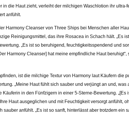
r in die Haut zieht, verleiht der milchigen Waschlotion ihr ultr
rt anfühlt.
 der Harmony Cleanser von Three Ships bei Menschen aller Haut
nzige Reinigungsmittel, das ihre Rosacea in Schach hält. „Es is
e-Bewertung. „Es ist so beruhigend, feuchtigkeitsspendend und sor
er Harmony Cleanser] hat meine empfindliche Haut beruhigt“, sag
nden, ist die milchige Textur von Harmony laut Käufern die pu
tung. „Meine Haut fühlt sich sauber und verjüngt an und, was am
 Käuferin in den Fünfzigern in einer 5-Sterne-Bewertung. „[Es is
Ihre Haut ausgeglichen und mit Feuchtigkeit versorgt anfühlt, o
sauber anfühlt. „Es ist so sanft, hinterlässt aber trotzdem ein 