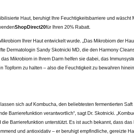
bilisierte Haut, beruhigt Ihre Feuchtigkeitsbarriere und wäsch
rwenden
ShopDirect20
für Ihren 20% Rabatt.
 Mikrobiom Ihrer Haut entwickelt wurde. „Das Mikrobiom der Hau
prüfte Dermatologin Sandy Skotnicki MD, die den Harmony Cleanse
e das Mikrobiom in Ihrem Darm helfen sie dabei, das Immunsyste
in Topform zu halten – also die Feuchtigkeit zu bewahren hine
assen sich auf Kombucha, den beliebtesten fermentierten Saft 
sunde Barrierefunktion verantwortlich“, sagt Dr. Skotnicki. „Kom
nd die Barrierefunktion unterstützt. Es ist auch bekannt, dass
mmend und antioxidativ – er beruhigt empfindliche, gereizte Ha