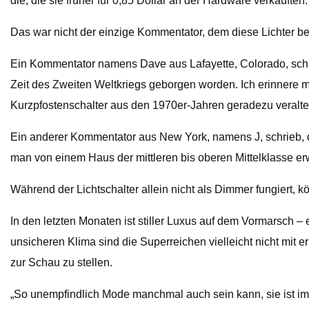
die, die sie früher für 0,85 Dollar an der Hardware verkauften.
Das war nicht der einzige Kommentator, dem diese Lichter b
Ein Kommentator namens Dave aus Lafayette, Colorado, schri
Zeit des Zweiten Weltkriegs geborgen worden. Ich erinnere mi
Kurzpfostenschalter aus den 1970er-Jahren geradezu veraltet au
Ein anderer Kommentator aus New York, namens J, schrieb, das
man von einem Haus der mittleren bis oberen Mittelklasse erw
Während der Lichtschalter allein nicht als Dimmer fungiert
In den letzten Monaten ist stiller Luxus auf dem Vormarsch 
unsicheren Klima sind die Superreichen vielleicht nicht mit 
zur Schau zu stellen.
„So unempfindlich Mode manchmal auch sein kann, sie ist imm