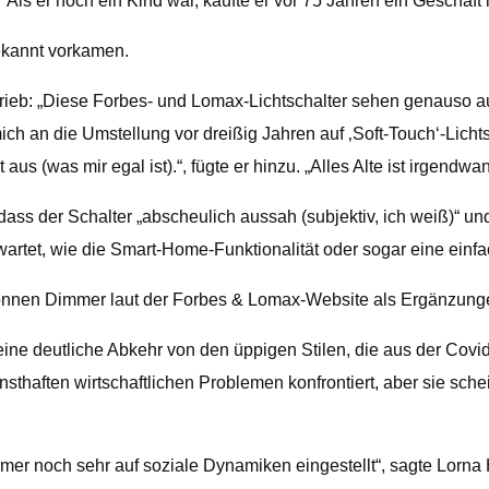
“ Als er noch ein Kind war, kaufte er vor 75 Jahren ein Geschäft 
ekannt vorkamen.
eb: „Diese Forbes- und Lomax-Lichtschalter sehen genauso aus
ch an die Umstellung vor dreißig Jahren auf ‚Soft-Touch‘-Licht
s (was mir egal ist).“, fügte er hinzu. „Alles Alte ist irgendwa
s der Schalter „abscheulich aussah (subjektiv, ich weiß)“ und „
artet, wie die Smart-Home-Funktionalität oder sogar eine einfa
, können Dimmer laut der Forbes & Lomax-Website als Ergänzun
– eine deutliche Abkehr von den üppigen Stilen, die aus der Co
ernsthaften wirtschaftlichen Problemen konfrontiert, aber sie s
er noch sehr auf soziale Dynamiken eingestellt“, sagte Lorna H